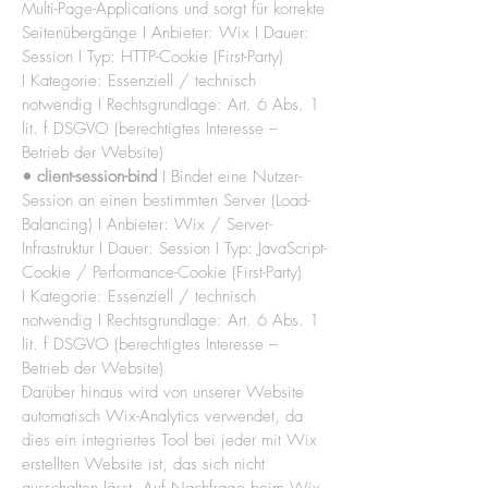
Multi-Page-Applications und sorgt für korrekte
Seitenübergänge I
Anbieter:
Wix I Dauer:
Session I Typ:
HTTP-Cookie (First-Party)
I
Kategorie: Essenziell / technisch
notwendig I Rechtsgrundlage: Art. 6 Abs. 1
lit. f DSGVO (berechtigtes Interesse –
Betrieb der Website)
• client-session-bind
I Bindet eine Nutzer-
Session an einen bestimmten Server (Load-
Balancing) I Anbieter: Wix / Server-
Infrastruktur I
Dauer: Session I Typ:
JavaScript-
Cookie / Performance-Cookie (First-Party)
I
Kategorie: Essenziell / technisch
notwendig I Rechtsgrundlage: Art. 6 Abs. 1
lit. f DSGVO (berechtigtes Interesse –
Betrieb der Website)
Darüber hinaus wird von unserer Website
automatisch Wix-Analytics verwendet, da
dies ein integriertes Tool bei jeder mit Wix
erstellten Website ist, das sich nicht