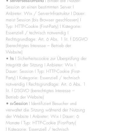
•
server-session-bind
I Bindet die Nutzer-
Session an einen bestimmten Server I
Anbieter: Wix / Server-Infrastruktur I Dauer:
meist Session (bis Browser geschlossen) I
Typ: HTTP-Cookie (First-Party) I Kategorie:
Essenziell / technisch notwendig I
Rechtsgrundlage: Art. 6 Abs. 1 lit. f DSGVO
(berechtigtes Interesse – Betrieb der
Website)
•
hs
I Sicherheitscookie zur Überprüfung der
Integrität der Sitzung I
Anbieter: Wix I
Dauer: Session I Typ: HTTP-Cookie (First-
Party) I Kategorie: Essenziell / technisch
notwendig I Rechtsgrundlage: Art. 6 Abs. 1
lit. f DSGVO (berechtigtes Interesse –
Betrieb der Website)
• svSession
I Identifiziert Besucher und
verwaltet die Sitzung während der Nutzung
der Website I Anbieter: Wix I Dauer: 6
Monate I
Typ:
HTTP-Cookie (First-Party)
I
Kategorie: Essenziell / technisch