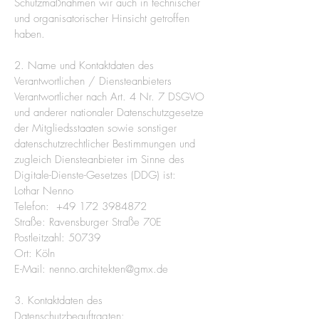
Schutzmaßnahmen wir auch in technischer
und organisatorischer Hinsicht getroffen
haben.
2. Name und Kontaktdaten des
Verantwortlichen / Diensteanbieters
Verantwortlicher nach Art. 4 Nr. 7 DSGVO
und anderer nationaler Datenschutzgesetze
der Mitgliedsstaaten sowie sonstiger
datenschutzrechtlicher Bestimmungen und
zugleich Diensteanbieter im Sinne des
Digitale-Dienste-Gesetzes (DDG) ist:
Lothar Nenno
Telefon: +49 172 3984872
Straße: Ravensburger Straße 70E
Postleitzahl: 50739
Ort: Köln
E-Mail:
nenno.architekten@gmx.de
3. Kontaktdaten des
Datenschutzbeauftragten: