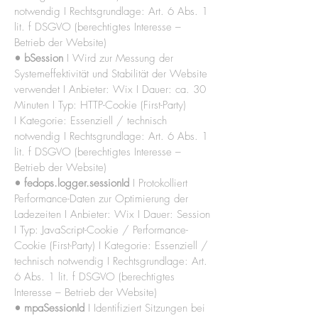
notwendig I Rechtsgrundlage: Art. 6 Abs. 1
lit. f DSGVO (berechtigtes Interesse –
Betrieb der Website)
• bSession
I Wird zur Messung der
Systemeffektivität und Stabilität der Website
verwendet I Anbieter: Wix I Dauer: ca. 30
Minuten I
Typ:
HTTP-Cookie (First-Party)
I
Kategorie: Essenziell / technisch
notwendig I Rechtsgrundlage: Art. 6 Abs. 1
lit. f DSGVO (berechtigtes Interesse –
Betrieb der Website)
• fedops.logger.sessionId
I Protokolliert
Performance-Daten zur Optimierung der
Ladezeiten I
Anbieter:
Wix I Dauer: Session
I Typ: JavaScript-Cookie / Performance-
Cookie (First-Party) I Kategorie: Essenziell /
technisch notwendig I Rechtsgrundlage: Art.
6 Abs. 1 lit. f DSGVO (berechtigtes
Interesse – Betrieb der Website)
• mpaSessionId
I Identifiziert Sitzungen bei