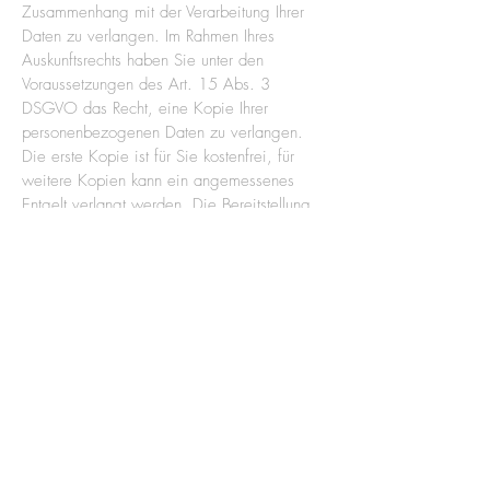
Zusammenhang mit der Verarbeitung Ihrer
Daten zu verlangen. Im Rahmen Ihres
Auskunftsrechts haben Sie unter den
Voraussetzungen des Art. 15 Abs. 3
DSGVO das Recht, eine Kopie Ihrer
personenbezogenen Daten zu verlangen.
Die erste Kopie ist für Sie kostenfrei, für
weitere Kopien kann ein angemessenes
Entgelt verlangt werden. Die Bereitstellung
einer Kopie erfolgt gem. Art. 15 Abs. 4
DSGVO vorbehaltlich der Rechte und
Freiheiten anderer Personen, die durch die
Übermittlung der Datenkopie beeinträchtigt
sein können.
Darüber hinaus sind die
Einschränkungen Ihres Auskunftsrechts gem.
§ 34 BDSG zu beachten.
b) Recht auf Berichtigung
Gemäß Art. 16 DSGVO können Sie
unverzüglich die Berichtigung unrichtiger
oder Vervollständigung Ihrer bei uns