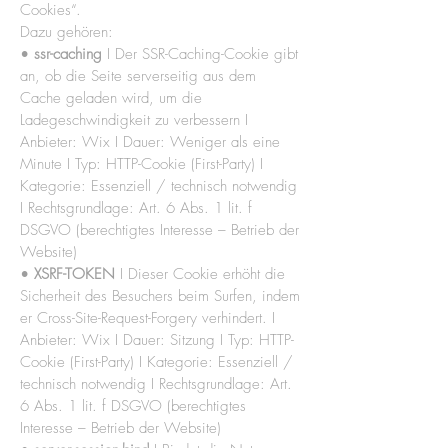
Cookies“.
Dazu gehören:
•
ssr-caching
I Der SSR-Caching-Cookie gibt
an, ob die Seite serverseitig aus dem
Cache geladen wird, um die
Ladegeschwindigkeit zu verbessern I
Anbieter: Wix I Dauer: Weniger als eine
Minute I Typ: HTTP-Cookie (First-Party) I
Kategorie: Essenziell / technisch notwendig
I Rechtsgrundlage: Art. 6 Abs. 1 lit. f
DSGVO (berechtigtes Interesse – Betrieb der
Website)
•
XSRF-TOKEN
I Dieser Cookie erhöht die
Sicherheit des Besuchers beim Surfen, indem
er Cross-Site-Request-Forgery verhindert. I
Anbieter: Wix I Dauer: Sitzung I Typ: HTTP-
Cookie (First-Party) I Kategorie: Essenziell /
technisch notwendig I Rechtsgrundlage: Art.
6 Abs. 1 lit. f DSGVO (berechtigtes
Interesse – Betrieb der Website)